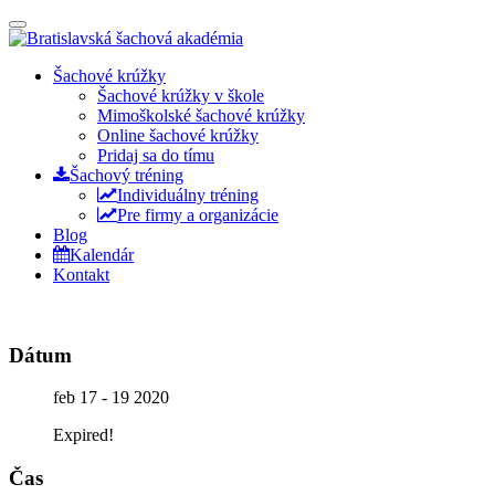
Prepínateľná
navigácia
Prejsť
Šachové krúžky
na
Šachové krúžky v škole
obsah
Mimoškolské šachové krúžky
Online šachové krúžky
Pridaj sa do tímu
Šachový tréning
Individuálny tréning
Pre firmy a organizácie
Blog
Kalendár
Kontakt
Dátum
feb 17 - 19 2020
Expired!
Čas