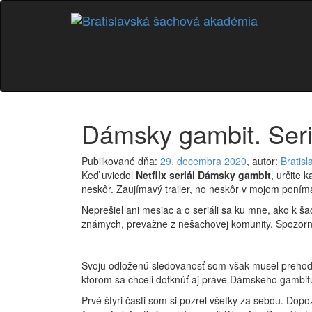
Prejsť
na
obsah
Dámsky gambit. Seriál
Publikované dňa:
29. decembra 2020
, autor:
Bratis
Keď uviedol
Netflix seriál Dámsky gambit
, určite 
neskôr. Zaujímavý trailer, no neskôr v mojom poníma
Neprešiel ani mesiac a o seriáli sa ku mne, ako k š
známych, prevažne z nešachovej komunity. Spozorn
Svoju odloženú sledovanosť som však musel prehodno
ktorom sa chceli dotknúť aj práve Dámskeho gambit
Prvé štyri časti som si pozrel všetky za sebou. Dopo