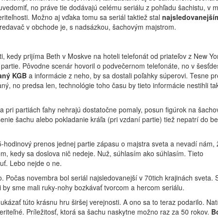
uvedomiť, no práve tie dodávajú celému seriálu z pohľadu šachistu, v m
iteľnosti. Možno aj vďaka tomu sa seriál taktiež stal
najsledovanejším
j predavač v obchode je, s nadsázkou, šachovým majstrom.
ti, kedy prijíma Beth v Moskve na hoteli telefonát od priateľov z New Yo
partie. Pôvodne scenár hovoril o podvečernom telefonáte, no v šesťde
aný KGB
a informácie z neho, by sa dostali poľahky súperovi. Tesne p
ý, no predsa len, technológie toho času by tieto informácie nestihli ta
 sa pri partiách ťahy nehrajú dostatočne pomaly, posun figúrok na šacho
enie šachu alebo pokladanie kráľa (pri vzdaní partie) tiež nepatrí do b
5-hodinový prenos jednej partie zápasu o majstra sveta a nevadí nám, 
om, kedy sa doslova nič nedeje. Nuž, súhlasím ako súhlasím. Tieto
uť. Lebo nejde o ne.
. Počas novembra bol seriál najsledovanejší v 70tich krajinách sveta. S
ti by sme mali ruky-nohy bozkávať tvorcom a hercom seriálu.
kázať túto krásnu hru širšej verejnosti. A ono sa to teraz podarilo. Nat
iteľné. Príležitosť, ktorá sa šachu naskytne možno raz za 50 rokov.
B