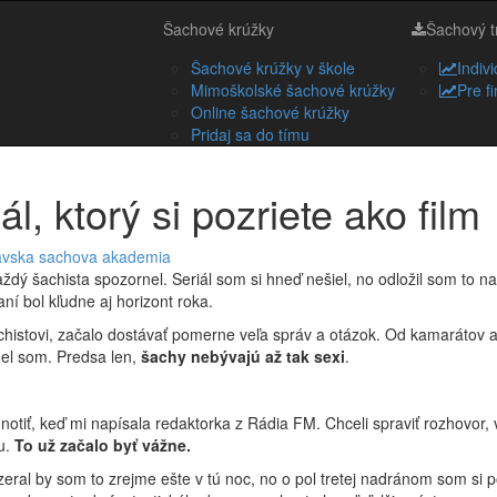
Šachové krúžky
Šachový t
Šachové krúžky v škole
Indiv
Mimoškolské šachové krúžky
Pre f
Online šachové krúžky
Pridaj sa do tímu
, ktorý si pozriete ako film
lavska sachova akademia
každý šachista spozornel. Seriál som si hneď nešiel, no odložil som to na
ní bol kľudne aj horizont roka.
achistovi, začalo dostávať pomerne veľa správ a otázok. Od kamarátov 
el som. Predsa len,
šachy nebývajú až tak sexi
.
tiť, keď mi napísala redaktorka z Rádia FM. Chceli spraviť rozhovor, 
u.
To už začalo byť vážne.
zeral by som to zrejme ešte v tú noc, no o pol tretej nadránom som si 