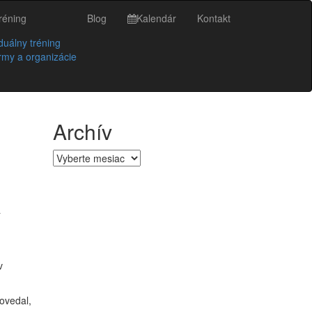
réning
Blog
Kalendár
Kontakt
iduálny tréning
irmy a organizácie
Archív
Archív
a
v
povedal,