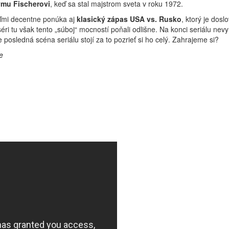
ymu Fischerovi
, keď sa stal majstrom sveta v roku 1972.
veľmi decentne ponúka aj
klasický zápas USA vs. Rusko
, ktorý je dosl
 tu však tento „súboj“ mocností poňali odlišne. Na konci seriálu nevy
posledná scéna seriálu stojí za to pozrieť si ho celý. Zahrajeme si?
e