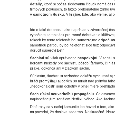
detaily
, ktoré si počas sledovania človek nemá čas 
filmových pokusoch, to ťažko prekonateľné zrnko uver
v samotnom Rusku
. V krajine, kde, ako vieme, a
Ide o také drobnosti, ako napríklad v záverečnej čas
výpočtom kombinácií pre ranné dohrávanie kľúčovej 
rokoch by tento telefonát bol samozrejme
odpočúv
samotnou partiou by bol telefonát síce tiež odpočúvan
doručiť súperovi Beth.
Šachisti sú
však oprávnene
nespokojní
. V seriáli
hercami niekedy pre šachistu pôsobí ťarbavo, či hlás
praxe, dokonca ani v žiackom šachu.
Súhlasím, šachisti si rozhodne dokážu vychutnať aj 
hráči premýšľajú aj celých 30 minút nad jedným ťah
„nedokonalosti“ som ochotný v plnej miere prehliadn
Šach získal neuveriteľnú propagáciu
. Celosvetovo
najúspešnejším seriálom Netflixu vôbec. Ako šachis
Dlhé roky sa v našej komunite iba hovorí o tom, ako u
mi povedať, že doslova zadarmo. Neskutočné. Neuver