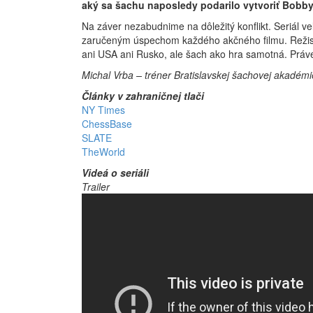
aký sa šachu naposledy podarilo vytvoriť Bobb
Na záver nezabudnime na dôležitý konflikt. Seriál 
zaručeným úspechom každého akčného filmu. Režiséri
ani USA ani Rusko, ale šach ako hra samotná. Práve 
Michal Vrba – tréner Bratislavskej šachovej akadémi
Články v zahraničnej tlači
NY Times
ChessBase
SLATE
TheWorld
Videá o seriáli
Trailer