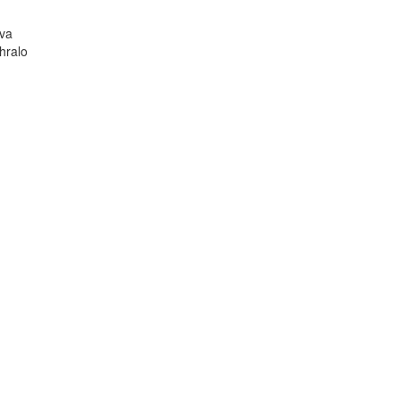
ova
hralo