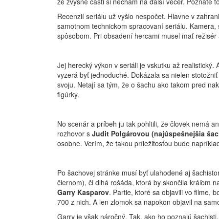
že zvyšné časti si nechám na ďalší večer. Poznáte t
Recenzií seriálu už vyšlo nespočet. Hlavne v zahrani
samotnom technickom spracovaní seriálu. Kamera, s
spôsobom. Pri obsadení hercami musel mať režisér 
Jej herecký výkon v seriáli je vskutku až realistický
vyzerá byť jednoduché. Dokázala sa nielen stotožniť
svoju. Netají sa tým, že o šachu ako takom pred nak
figúrky.
No scenár a príbeh ju tak pohltili, že človek nemá an
rozhovor s
Judit Polgárovou (najúspešnejšia šac
osobne. Verím, že takou príležitosťou bude napríkl
Po šachovej stránke musí byť ulahodené aj šachistom
čiernom), či dlhá rošáda, ktorá by skončila kráľom
Garry Kasparov
. Partie, ktoré sa objavili vo filme, 
700 z nich. A len zlomok sa napokon objavil na sam
Garry je však náročný. Tak, ako ho poznajú šachis