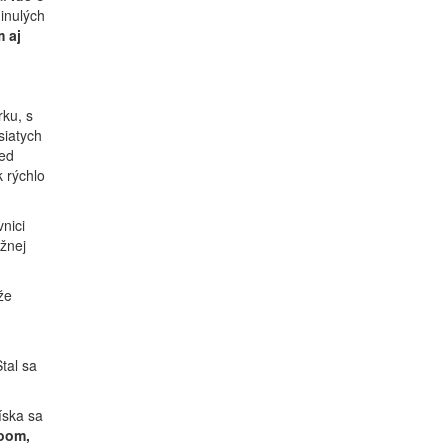
inulých
 aj
rku, s
siatych
red
k rýchlo
vnici
ežnej
že
tal sa
íska sa
oom,