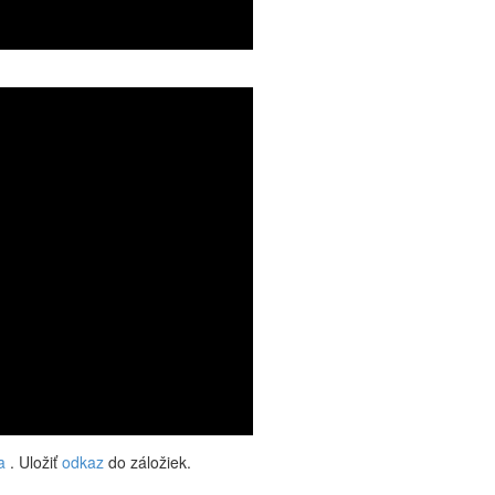
a
. Uložiť
odkaz
do záložiek.