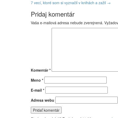
7 vecí, ktoré som si vyznačil v knihách a zažil
→
v
Pridaj komentár
článku
Vaša e-mailová adresa nebude zverejnená.
Vyžadov
Komentár
*
Meno
*
E-mail
*
Adresa webu