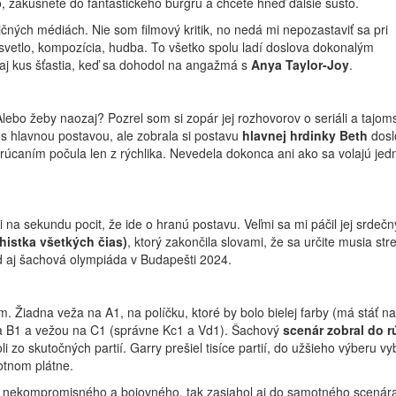
o, zakusnete do fantastického burgru a chcete hneď ďalšie sústo.
čných médiách. Nie som filmový kritik, no nedá mi nepozastaviť sa pri
vetlo, kompozícia, hudba. To všetko spolu ladí doslova dokonalým
aj kus šťastia, keď sa dohodol na angažmá s
Anya Taylor-Joy
.
. Alebo žeby naozaj? Pozrel som si zopár jej rozhovorov o seriáli a tajom
 s hlavnou postavou, ale zobrala si postavu
hlavnej hrdinky Beth
dosl
rúcaním počula len z rýchlika. Nevedela dokonca ani ako sa volajú jedn
i na sekundu pocit, že ide o hranú postavu. Veľmi sa mi páčil jej srdečný
histka všetkých čias)
, ktorý zakončila slovami, že sa určite musia stre
ad aj šachová olympiáda v Budapešti 2024.
. Žiadna veža na A1, na políčku, ktoré by bolo bielej farby (má stáť na
 na B1 a vežou na C1 (správne Kc1 a Vd1). Šachový
scenár zobral do 
boli zo skutočných partií. Garry prešiel tisíce partií, do užšieho výberu vy
otnom plátne.
ti, nekompromisného a bojovného, tak zasiahol aj do samotného scenár