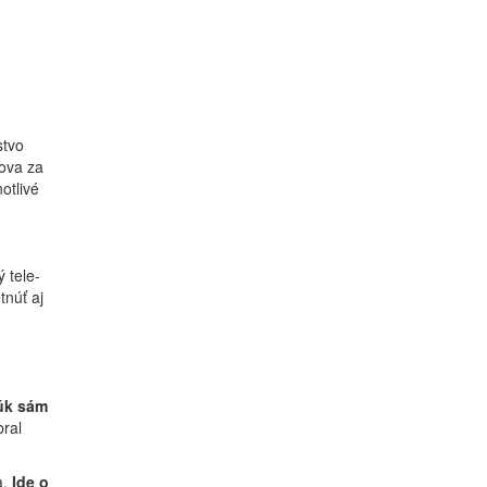
stvo
ova za
otlivé
 tele-
tnúť aj
rúk sám
bral
a.
Ide o