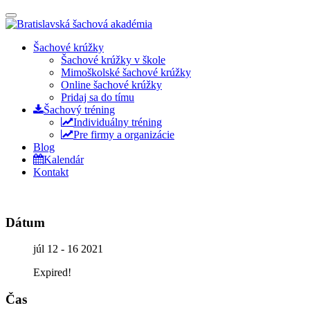
Prepínateľná
navigácia
Prejsť
Šachové krúžky
na
Šachové krúžky v škole
obsah
Mimoškolské šachové krúžky
Online šachové krúžky
Pridaj sa do tímu
Šachový tréning
Individuálny tréning
Pre firmy a organizácie
Blog
Kalendár
Kontakt
Dátum
júl 12 - 16 2021
Expired!
Čas