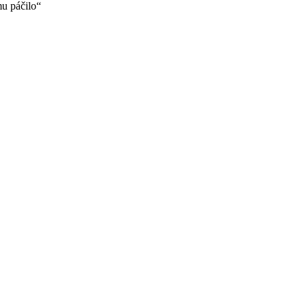
u páčilo“