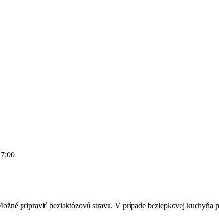
17:00
žné pripraviť bezlaktózovú stravu. V prípade bezlepkovej kuchyňa pri