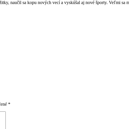
ky, naučil sa kopu nových vecí a vyskúšal aj nové športy. Veľmi sa m
čené
*