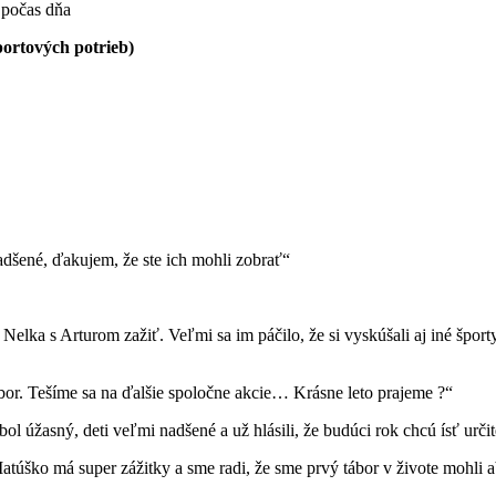
 počas dňa
portových potrieb)
adšené, ďakujem, že ste ich mohli zobrať“
ka s Arturom zažiť. Veľmi sa im páčilo, že si vyskúšali aj iné športy,
r. Tešíme sa na ďalšie spoločne akcie… Krásne leto prajeme ?“
 úžasný, deti veľmi nadšené a už hlásili, že budúci rok chcú ísť urči
úško má super zážitky a sme radi, že sme prvý tábor v živote mohli abs