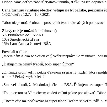
Odporúčame deťom zabaliť dostatok tekutín, fľašku na ich doplnenie
Cena turnusu (vrátane obedov, vstupu na kúpalisko, požičania š
146€ / dieťa / 12.7. – 16.7.2021
Tábor nie je možné uhradiť prostredníctvom rekreačných poukazov
Zľavy (nie je možné kombinovať)
5% Prihlásenie do 1.5.2021
10% Súrodenecká zľava
15% Lamačania a členovia BŠA
Povedali o tábore
„Včera nám Aleka so Sofiou celý večer rozprávali o zážitkoch, boli n
„Ďakujem za pekný týždeň, bolo super. Šimon“
„Organizátorom veľmi pekne ďakujem za úžasný týždeň, ktorý mohli Nel
na rok ? Pekný zvyšok leta!“
„Sme veľmi radi, že Maximko je členom BSA. Ďakujeme za super tábo
„Touto cestou sa Vám chcem za deti veľmi pekne poďakovať. Tábor bol
„Chcem ešte raz poďakovat za super tábor. Deťom sa veľmi páčilo. Mat