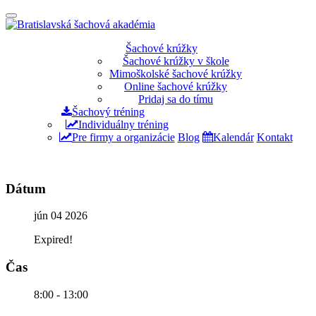
Prepínateľná
navigácia
Prejsť
Šachové krúžky
na
Šachové krúžky v škole
obsah
Mimoškolské šachové krúžky
Online šachové krúžky
Pridaj sa do tímu
Šachový tréning
Individuálny tréning
Pre firmy a organizácie
Blog
Kalendár
Kontakt
Dátum
jún 04 2026
Expired!
Čas
8:00 - 13:00