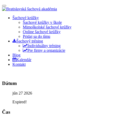
Prepínateľná
navigácia
Prejsť
Šachové krúžky
na
Šachové krúžky v škole
obsah
Mimoškolské šachové krúžky
Online šachové krúžky
Pridaj sa do tímu
Šachový tréning
Individuálny tréning
Pre firmy a organizácie
Blog
Kalendár
Kontakt
Dátum
jún 27 2026
Expired!
Čas