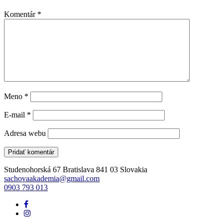
Komentár
*
Meno
*
E-mail
*
Adresa webu
Studenohorská 67 Bratislava 841 03 Slovakia
sachovaakademia@gmail.com
0903 793 013
Facebook
odkaz
Instagram
link