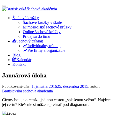
Prepínateľná
navigácia
Prejsť
Šachové krúžky
na
Šachové krúžky v škole
obsah
Mimoškolské šachové krúžky
Online šachové krúžky
Pridaj sa do tímu
Šachový tréning
Individuálny tréning
Pre firmy a organizácie
Blog
Kalendár
Kontakt
Januárová úloha
Publikované dňa:
1. januára 2016
25. decembra 2015
, autor:
Bratislavska sachova akademia
Čierny bojuje o remízu jedinou cestou „splašenou vežou“. Nájdete
jej cestu? Riešenie si môžete prehrať pod diagramom.