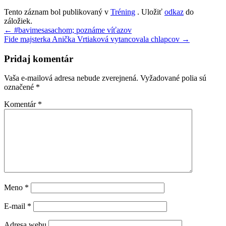
Tento záznam bol publikovaný v
Tréning
. Uložiť
odkaz
do
záložiek.
Navigácia
←
#bavimesasachom; poznáme víťazov
Fide majsterka Anička Vrtiaková vytancovala chlapcov
→
v
článku
Pridaj komentár
Vaša e-mailová adresa nebude zverejnená.
Vyžadované polia sú
označené
*
Komentár
*
Meno
*
E-mail
*
Adresa webu