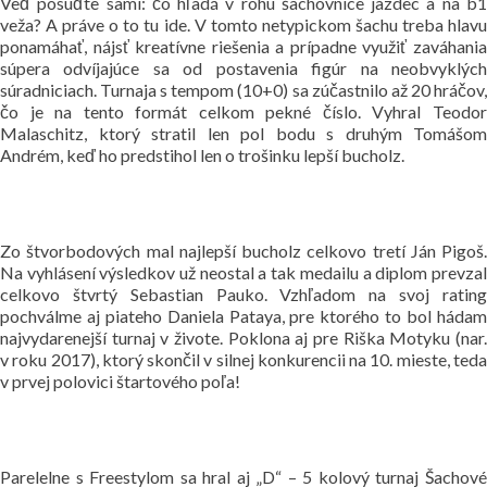
Veď posúďte sami: čo hľadá v rohu šachovnice jazdec a na b1
veža? A práve o to tu ide. V tomto netypickom šachu treba hlavu
ponamáhať, nájsť kreatívne riešenia a prípadne využiť zaváhania
súpera odvíjajúce sa od postavenia figúr na neobvyklých
súradniciach. Turnaja s tempom (10+0) sa zúčastnilo až 20 hráčov,
čo je na tento formát celkom pekné číslo. Vyhral Teodor
Malaschitz, ktorý stratil len pol bodu s druhým Tomášom
Andrém, keď ho predstihol len o trošinku lepší bucholz.
Zo štvorbodových mal najlepší bucholz celkovo tretí Ján Pigoš.
Na vyhlásení výsledkov už neostal a tak medailu a diplom prevzal
celkovo štvrtý Sebastian Pauko. Vzhľadom na svoj rating
pochválme aj piateho Daniela Pataya, pre ktorého to bol hádam
najvydarenejší turnaj v živote. Poklona aj pre Riška Motyku (nar.
v roku 2017), ktorý skončil v silnej konkurencii na 10. mieste, teda
v prvej polovici štartového poľa!
Parelelne s Freestylom sa hral aj „D“ – 5 kolový turnaj Šachové