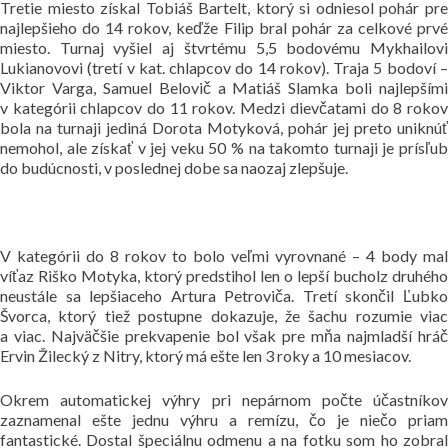
Tretie miesto získal Tobiáš Bartelt, ktorý si odniesol pohár pre
najlepšieho do 14 rokov, keďže Filip bral pohár za celkové prvé
miesto. Turnaj vyšiel aj štvrtému 5,5 bodovému Mykhailovi
Lukianovovi (tretí v kat. chlapcov do 14 rokov). Traja 5 bodoví –
Viktor Varga, Samuel Belovič a Matiáš Slamka boli najlepšími
v kategórii chlapcov do 11 rokov. Medzi dievčatami do 8 rokov
bola na turnaji jediná Dorota Motyková, pohár jej preto uniknúť
nemohol, ale získať v jej veku 50 % na takomto turnaji je prísľub
do budúcnosti, v poslednej dobe sa naozaj zlepšuje.
V kategórii do 8 rokov to bolo veľmi vyrovnané – 4 body mal
víťaz Riško Motyka, ktorý predstihol len o lepší bucholz druhého
neustále sa lepšiaceho Artura Petroviča. Tretí skončil Ľubko
Švorca, ktorý tiež postupne dokazuje, že šachu rozumie viac
a viac. Najväčšie prekvapenie bol však pre mňa najmladší hráč
Ervin Žilecký z Nitry, ktorý má ešte len 3 roky a 10 mesiacov.
Okrem automatickej výhry pri nepárnom počte účastníkov
zaznamenal ešte jednu výhru a remízu, čo je niečo priam
fantastické. Dostal špeciálnu odmenu a na fotku som ho zobral