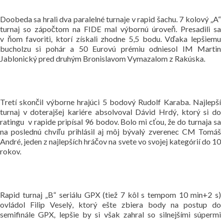
Doobeda sa hrali dva paralelné turnaje v rapid šachu. 7 kolový „A“
turnaj so zápočtom na FIDE mal výbornú úroveň. Presadili sa
v ňom favoriti, ktorí získali zhodne 5,5 bodu. Vďaka lepšiemu
bucholzu si pohár a 50 Eurovú prémiu odniesol IM Martin
Jablonický pred druhým Bronislavom Vymazalom z Rakúska.
Tretí skončil výborne hrajúci 5 bodový Rudolf Karaba. Najlepší
turnaj v doterajšej kariére absolvoval Dávid Hrdý, ktorý si do
ratingu v rapide pripísal 96 bodov. Bolo mi cťou, že do turnaja sa
na poslednú chvíľu prihlásil aj môj bývalý zverenec CM Tomáš
André, jeden z najlepších hráčov na svete vo svojej kategórií do 10
rokov.
Rapid turnaj „B“ seriálu GPX (tiež 7 kôl s tempom 10 min+2 s)
ovládol Filip Veselý, ktorý ešte zbiera body na postup do
semifinále GPX, lepšie by si však zahral so silnejšími súpermi