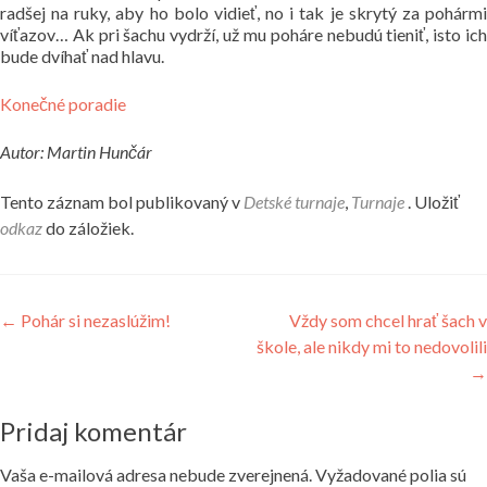
radšej na ruky, aby ho bolo vidieť, no i tak je skrytý za pohármi
víťazov… Ak pri šachu vydrží, už mu poháre nebudú tieniť, isto ich
bude dvíhať nad hlavu.
Konečné poradie
Autor: Martin Hunčár
Tento záznam bol publikovaný v
Detské turnaje
,
Turnaje
. Uložiť
odkaz
do záložiek.
Navigácia
←
Pohár si nezaslúžim!
Vždy som chcel hrať šach v
škole, ale nikdy mi to nedovolili
v
→
článku
Pridaj komentár
Vaša e-mailová adresa nebude zverejnená.
Vyžadované polia sú