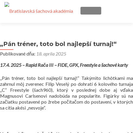
PREPÍNATEĽNÁ NAVI
Prejsť
Šachové krúžky
na
obsah
„Pán tréner, toto bol najlepší turnaj!“
Šachový tréning
Publikované dňa:
18. apríla 2025
Blog
17.4. 2025 – Rapid Rača III – FIDE, GPX, Freestyle a šachové karty
Kalendár
„Pán tréner, toto bol najlepší turnaj!“ Takýmito lichôtkami ma
zahrnul môj zverenec Filip Veselý po dohratí 6 kolového turnaja
„C“ Freestyle (šach960), ktorý v poslednej dobe aj vďaka
Kontakt
Magnusovi Carlsenovi nadobúda na popularite. Figúrky sú na
začiatku postavené po žrebe počítačom do postavení, v ktorých
sa cítia akési „nesvoje“.