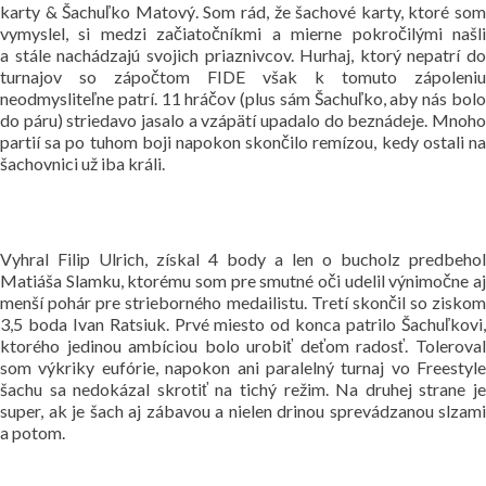
karty & Šachuľko Matový. Som rád, že šachové karty, ktoré som
vymyslel, si medzi začiatočníkmi a mierne pokročilými našli
a stále nachádzajú svojich priaznivcov. Hurhaj, ktorý nepatrí do
turnajov so zápočtom FIDE však k tomuto zápoleniu
neodmysliteľne patrí. 11 hráčov (plus sám Šachuľko, aby nás bolo
do páru) striedavo jasalo a vzápätí upadalo do beznádeje. Mnoho
partií sa po tuhom boji napokon skončilo remízou, kedy ostali na
šachovnici už iba králi.
Vyhral Filip Ulrich, získal 4 body a len o bucholz predbehol
Matiáša Slamku, ktorému som pre smutné oči udelil výnimočne aj
menší pohár pre strieborného medailistu. Tretí skončil so ziskom
3,5 boda Ivan Ratsiuk. Prvé miesto od konca patrilo Šachuľkovi,
ktorého jedinou ambíciou bolo urobiť deťom radosť. Toleroval
som výkriky eufórie, napokon ani paralelný turnaj vo Freestyle
šachu sa nedokázal skrotiť na tichý režim. Na druhej strane je
super, ak je šach aj zábavou a nielen drinou sprevádzanou slzami
a potom.