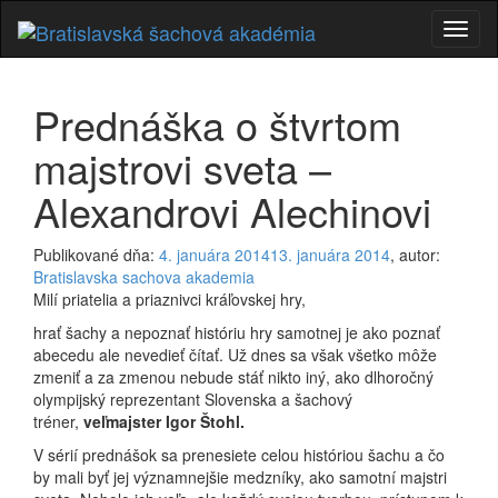
Prepí
navig
Prednáška o štvrtom
majstrovi sveta –
Alexandrovi Alechinovi
Publikované dňa:
4. januára 2014
13. januára 2014
, autor:
Bratislavska sachova akademia
Milí priatelia a priaznivci kráľovskej hry,
hrať šachy a nepoznať históriu hry samotnej je ako poznať
abecedu ale nevedieť čítať. Už dnes sa však všetko môže
zmeniť a za zmenou nebude stáť nikto iný, ako dlhoročný
olympijský reprezentant Slovenska a šachový
tréner,
veľmajster Igor Štohl.
V sérií prednášok sa prenesiete celou históriou šachu a čo
by mali byť jej významnejšie medzníky, ako samotní majstri