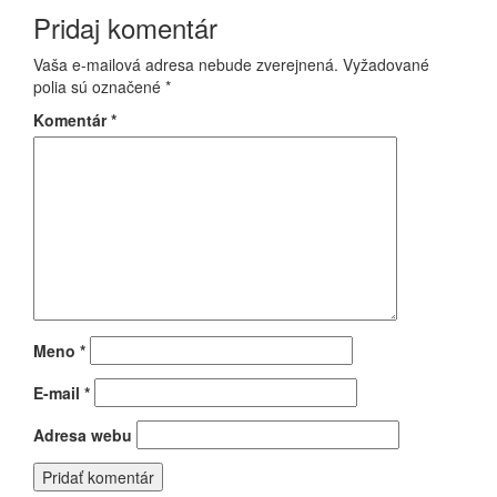
článku
Pridaj komentár
Vaša e-mailová adresa nebude zverejnená.
Vyžadované
polia sú označené
*
Komentár
*
Meno
*
E-mail
*
Adresa webu