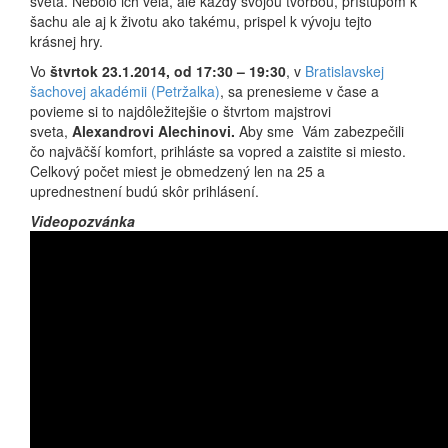
sveta. Nebolo ich veľa, ale každý svojou tvorbou, prístupom k
šachu ale aj k životu ako takému, prispel k vývoju tejto
krásnej hry.
Vo
štvrtok 23.1.2014, od 17:30 – 19:30
, v
Bratislavskej
šachovej akadémii (Petržalka)
, sa prenesieme v čase a
povieme si to najdôležitejšie o štvrtom majstrovi
sveta,
Alexandrovi Alechinovi.
Aby sme Vám zabezpečili
čo najväčší komfort, prihláste sa vopred a zaistite si miesto.
Celkový počet miest je obmedzený len na 25 a
uprednestnení budú skôr prihlásení.
Videopozvánka