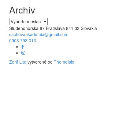
Archív
Archív
Studenohorská 67 Bratislava 841 03 Slovakia
sachovaakademia@gmail.com
0903 793 013
Facebook
odkaz
Instagram
link
Zerif Lite
vytvorené od
ThemeIsle