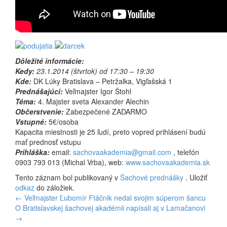
Dôležité informácie:
Kedy:
23.1.2014 (štvrtok) od 17:30 – 19:30
Kde:
DK Lúky Bratislava – Petržalka, Vigľašská 1
Prednášajúci:
Veľmajster Igor Štohl
Téma:
4. Majster sveta Alexander Alechin
Občerstvenie:
Zabezpečené ZADARMO
Vstupné:
5€/osoba
Kapacita miestnosti je 25 ľudí, preto vopred prihlásení budú
mať prednosť vstupu
Prihláška:
email:
sachovaakademia@gmail.com
, telefón
0903 793 013 (Michal Vrba), web:
www.sachovaakademia.sk
Tento záznam bol publikovaný v
Šachové prednášky
. Uložiť
odkaz
do záložiek.
Navigácia
←
Veľmajster Ľubomír Ftáčnik nedal svojim súperom šancu
O Bratislavskej šachovej akadémii napísali aj v Lamačanovi
v
→