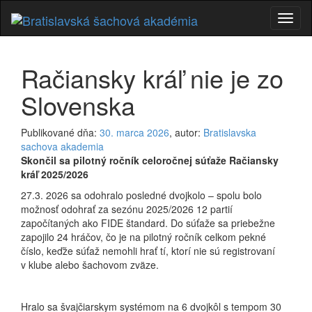
Prepí
navig
Račiansky kráľ nie je zo
Slovenska
Publikované dňa:
30. marca 2026
, autor:
Bratislavska
sachova akademia
Skončil sa pilotný ročník celoročnej súťaže Račiansky
kráľ 2025/2026
27.3. 2026 sa odohralo posledné dvojkolo – spolu bolo
možnosť odohrať za sezónu 2025/2026 12 partií
započítaných ako FIDE štandard. Do súťaže sa priebežne
zapojilo 24 hráčov, čo je na pilotný ročník celkom pekné
číslo, keďže súťaž nemohli hrať tí, ktorí nie sú registrovaní
v klube alebo šachovom zväze.
Hralo sa švajčiarskym systémom na 6 dvojkôl s tempom 30