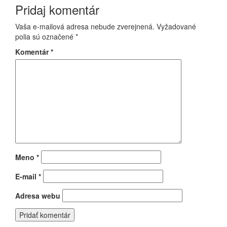
Pridaj komentár
článku
Vaša e-mailová adresa nebude zverejnená.
Vyžadované
polia sú označené
*
Komentár
*
Meno
*
E-mail
*
Adresa webu