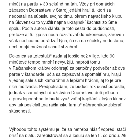
minút na partiu + 30 sekúnd na ťah. Vždy pri domácich
zápasoch Doprastavu v Starej jedálni hrali tí, ktorí sa
nedostali na súpisku svojho tímu, okrem najväčšieho klubu
na Slovensku to využili najmä ukrajinskí šachisti zo Sme
spolu. Podľa autora článku je toto cesta do budúcnosti,
pretože aj 5. liga sa nedá rozširovať donekonečna, zároveň
však nechceme odrádzať tých, čo sa na súpisky nedostanú,
nech majú možnosť schuti si zahrať.
Dokonca sa „otestujú“ azda aj lepšie než v lige, kde 90
minútové tempo mnohí nevyužijú, naproti tomu
v Račianskom kráľovi odohrajú za piatočný podvečer až dve
partie v štandarde, učia sa zapisovať a spomaliť hru, hrajú
v jednej sále s ich kamarátmi a lepšími hráčmi, aj to je pre
nich motivácia. Predpokladám, že budúci rok účasť porastie,
jednak v samotných družstvách Doprastavu detí pribúda
a pravdepodobne to budú využívať aj kapitáni z iných klubov,
aby tak posielali „na račiansku farmu“ náhradníkov zbierať
skúsenosti.
Výhodou tohto systému je, že sa netreba hlásiť vopred, stačí
prísť na piatu, zaregistrovať sa a losujú sa len tí, čo prídu. Ak