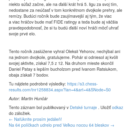
niekto súťaž začne, ale na ďalší krát hrá 5. ligu za svoj tím,
nedostane za neúčasť v tom konkrétnom dvojkole prehry, ale
remízy. Budúci ročník bude zaujímavejší aj tým, že viac
a viac hráčov bude mať FIDE ratingy a teda bude aj väčšia
pravdepodobnosť, že si tu budú ďalší noví hráči môcť uhrať
svoje prvé elo.
Tento ročník zaslúžene vyhral Oleksii Yehorov, nechýbal ani
na jednom dvojkole, gratulujeme. Pohár si odniesol aj kvôli
svojej aktivite, získal 7,5 z 12. Na druhom mieste skončil
Daniel Patay s lepším bucholzom pred Ivanom Ratsiukom,
obaja získali 7 bodov.
Tu nájdete podrobné výsledky:
https://s3.chess-
results.com/tnr1258834.aspx?lan=4&art=4&SNode=S0
Autor: Martin Hunčár
Tento záznam bol publikovaný v
Detské turnaje
. Uložiť
odkaz
do záložiek.
Navigácia
←
Nafúknite prosím jedáleň!
Na 64 políčkach udrelo pred Veľkou nocou 64 bleskov
→
v