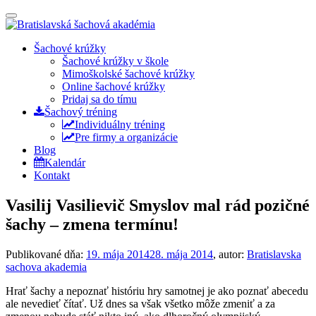
Prepínateľná
navigácia
Prejsť
Šachové krúžky
na
Šachové krúžky v škole
obsah
Mimoškolské šachové krúžky
Online šachové krúžky
Pridaj sa do tímu
Šachový tréning
Individuálny tréning
Pre firmy a organizácie
Blog
Kalendár
Kontakt
Vasilij Vasilievič Smyslov mal rád pozičné
šachy – zmena termínu!
Publikované dňa:
19. mája 2014
28. mája 2014
, autor:
Bratislavska
sachova akademia
Hrať šachy a nepoznať históriu hry samotnej je ako poznať abecedu
ale nevedieť čítať. Už dnes sa však všetko môže zmeniť a za