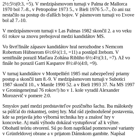
2½:5½(0:3, =5). V medzipásmovom turnaji v Palma de Mallorca
1970 bol 7.-8., v Petropolise 1973 5., v Bieli 1976 5.-7., čo ani raz
nestačilo na postup do ďalších bojov. V pásmovom turnaji vo Ľvove
bol až 7.-10.
V medzipásmovom turnaji v Las Palmas 1982 skončil 2. a vo veku
61 rokov sa znovu prebojoval medzi kandidátov MS.
Vo štvrťfinále zápasov kandidátov hral nerozhodne s Nemcom
Robertom Hübnerom 6½:6½(1:1, =11) a postúpil žrebom. V
semifinále porazil Maďara Zoltána Ribliho 6½:4½(3:1, =7). Až vo
finále ho porazil Garri Kasparov 8½:4½(4:0, =9).
V turnaj kandidátov v Montpelliéri 1985 mal zabezpečený priamy
postup a skončil tam 8.-9. V medzipásmovom turnaji v Subotici
1987 skončil 10., v Manile 1990 52. a v Bieli 1993 37. Na MS 1997
v Groningene(mal 76 rokov!) ho v 1. kole vyradil Alexander
Morozevič v pomere 2:0.
Smyslov patrí medzi predstaviteľov pozičného šachu. Iba málokedy
sa púšťal do riskantnej, ostrej hry. Mal rád zjednodušené postavenia,
kde sa prejavila jeho výborná technika hry a znalosť hry v
koncovke. Aj malú výhodu dokázal vystupňovať až k výhre.
Obohatil teóriu otvorení. Sú po ňom napríklad pomenované varianty
v Grünfeldovej obrane a v prijatom Dámskom gambite. Napísal