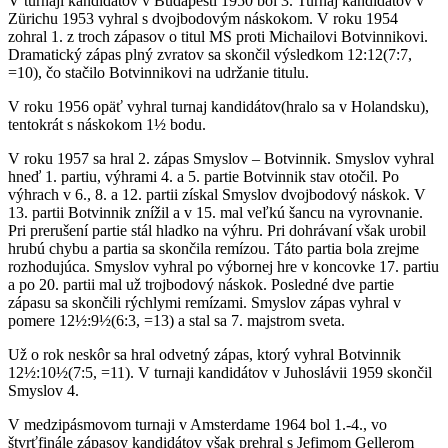
V turnaji kandidátov v Budapešti 1950 bol 3. Turnaj kandidátov v
Zürichu 1953 vyhral s dvojbodovým náskokom. V roku 1954
zohral 1. z troch zápasov o titul MS proti Michailovi Botvinnikovi.
Dramatický zápas plný zvratov sa skončil výsledkom 12:12(7:7,
=10), čo stačilo Botvinnikovi na udržanie titulu.
V roku 1956 opäť vyhral turnaj kandidátov(hralo sa v Holandsku),
tentokrát s náskokom 1½ bodu.
V roku 1957 sa hral 2. zápas Smyslov – Botvinnik. Smyslov vyhral
hneď 1. partiu, výhrami 4. a 5. partie Botvinnik stav otočil. Po
výhrach v 6., 8. a 12. partii získal Smyslov dvojbodový náskok. V
13. partii Botvinnik znížil a v 15. mal veľkú šancu na vyrovnanie.
Pri prerušení partie stál hladko na výhru. Pri dohrávaní však urobil
hrubú chybu a partia sa skončila remízou. Táto partia bola zrejme
rozhodujúca. Smyslov vyhral po výbornej hre v koncovke 17. partiu
a po 20. partii mal už trojbodový náskok. Posledné dve partie
zápasu sa skončili rýchlymi remízami. Smyslov zápas vyhral v
pomere 12½:9½(6:3, =13) a stal sa 7. majstrom sveta.
Už o rok neskôr sa hral odvetný zápas, ktorý vyhral Botvinnik
12½:10½(7:5, =11). V turnaji kandidátov v Juhoslávii 1959 skončil
Smyslov 4.
V medzipásmovom turnaji v Amsterdame 1964 bol 1.-4., vo
štvrťfinále zápasov kandidátov však prehral s Jefimom Gellerom