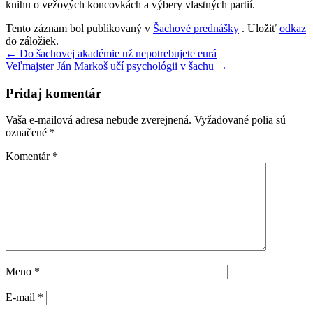
knihu o vežových koncovkách a výbery vlastných partií.
Tento záznam bol publikovaný v
Šachové prednášky
. Uložiť
odkaz
do záložiek.
Navigácia
←
Do šachovej akadémie už nepotrebujete eurá
Veľmajster Ján Markoš učí psychológii v šachu
→
v
článku
Pridaj komentár
Vaša e-mailová adresa nebude zverejnená.
Vyžadované polia sú
označené
*
Komentár
*
Meno
*
E-mail
*