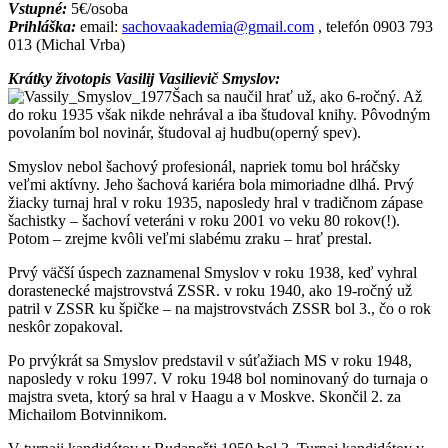
Vstupné:
5€/osoba
Prihláška:
email:
sachovaakademia@gmail.com
, telefón 0903 793
013 (Michal Vrba)
Krátky životopis Vasilij Vasilievič Smyslov:
Šach sa naučil hrať už, ako 6-ročný. Až
do roku 1935 však nikde nehrával a iba študoval knihy. Pôvodným
povolaním bol novinár, študoval aj hudbu(operný spev).
Smyslov nebol šachový profesionál, napriek tomu bol hráčsky
veľmi aktívny. Jeho šachová kariéra bola mimoriadne dlhá. Prvý
žiacky turnaj hral v roku 1935, naposledy hral v tradičnom zápase
šachistky – šachoví veteráni v roku 2001 vo veku 80 rokov(!).
Potom – zrejme kvôli veľmi slabému zraku – hrať prestal.
Prvý väčší úspech zaznamenal Smyslov v roku 1938, keď vyhral
dorastenecké majstrovstvá ZSSR. v roku 1940, ako 19-ročný už
patril v ZSSR ku špičke – na majstrovstvách ZSSR bol 3., čo o rok
neskôr zopakoval.
Po prvýkrát sa Smyslov predstavil v súťažiach MS v roku 1948,
naposledy v roku 1997. V roku 1948 bol nominovaný do turnaja o
majstra sveta, ktorý sa hral v Haagu a v Moskve. Skončil 2. za
Michailom Botvinnikom.