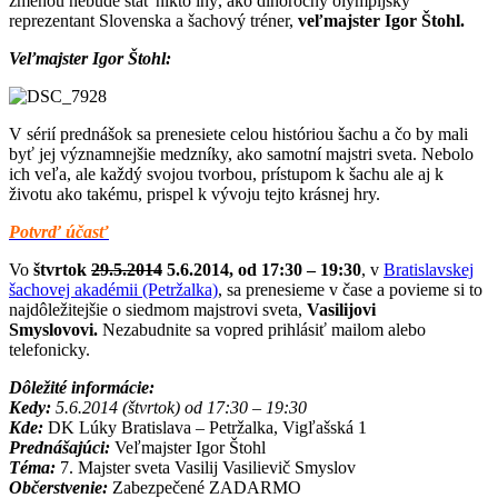
zmenou nebude stáť nikto iný, ako dlhoročný olympijský
reprezentant Slovenska a šachový tréner,
veľmajster Igor Štohl.
Veľmajster Igor Štohl:
V sérií prednášok sa prenesiete celou históriou šachu a čo by mali
byť jej významnejšie medzníky, ako samotní majstri sveta. Nebolo
ich veľa, ale každý svojou tvorbou, prístupom k šachu ale aj k
životu ako takému, prispel k vývoju tejto krásnej hry.
Potvrď účasť
Vo
štvrtok
29.5.2014
5.6.2014, od 17:30 – 19:30
, v
Bratislavskej
šachovej akadémii (Petržalka)
, sa prenesieme v čase a povieme si to
najdôležitejšie o siedmom majstrovi sveta,
Vasilijovi
Smyslovovi
.
Nezabudnite sa vopred prihlásiť mailom alebo
telefonicky.
Dôležité informácie:
Kedy:
5.6.2014 (štvrtok) od 17:30 – 19:30
Kde:
DK Lúky Bratislava – Petržalka, Vigľašská 1
Prednášajúci:
Veľmajster Igor Štohl
Téma:
7. Majster sveta Vasilij Vasilievič Smyslov
Občerstvenie:
Zabezpečené ZADARMO