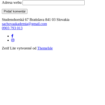
Adresa webu
Studenohorská 67 Bratislava 841 03 Slovakia
sachovaakademia@gmail.com
0903 793 013
Facebook
odkaz
Instagram
link
Zerif Lite
vytvorené od
ThemeIsle