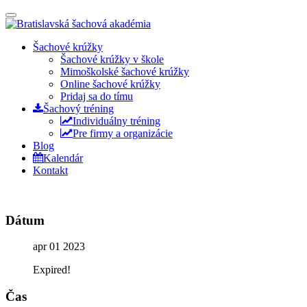
Prepínateľná
navigácia
Prejsť
Šachové krúžky
na
Šachové krúžky v škole
obsah
Mimoškolské šachové krúžky
Online šachové krúžky
Pridaj sa do tímu
Šachový tréning
Individuálny tréning
Pre firmy a organizácie
Blog
Kalendár
Kontakt
Dátum
apr 01 2023
Expired!
Čas