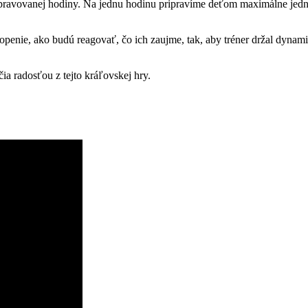
pravovanej hodiny. Na jednu hodinu pripravíme deťom maximálne jed
ie, ako budú reagovať, čo ich zaujme, tak, aby tréner držal dynamiku h
a radosťou z tejto kráľovskej hry.