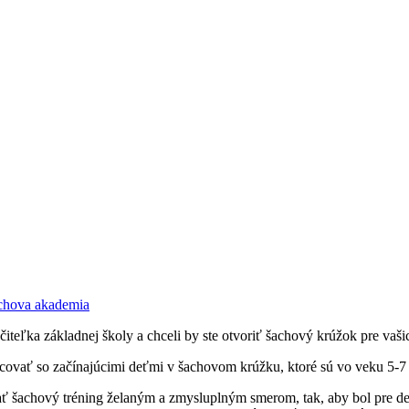
achova akademia
teľka základnej školy a chceli by ste otvoriť šachový krúžok pre vaši
acovať so začínajúcimi deťmi v šachovom krúžku, ktoré sú vo veku 5-7
ovať šachový tréning želaným a zmysluplným smerom, tak, aby bol pre de