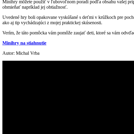
Minihry môžete použiť v ľubovoľnom poradí podľa obsahu vašej pri
obmieňať napríklad jej obtiažnosť.
Uvedené hry boli opakovane vyskúšané s deťmi v krúžkoch pre pochopen
ako aj tip vychádzajúci z mojej praktickej skúsenosti.
Verím, že táto pomôcka vám pomôže zaujať deti, ktoré sa vám odvďači
Minihry na stiahnutie
Autor: Michal Vrba