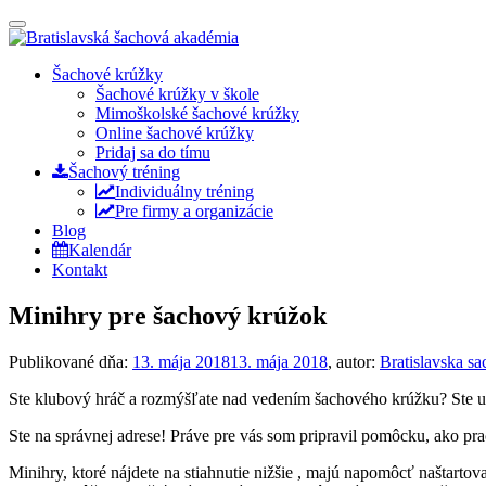
Prepínateľná
navigácia
Prejsť
Šachové krúžky
na
Šachové krúžky v škole
obsah
Mimoškolské šachové krúžky
Online šachové krúžky
Pridaj sa do tímu
Šachový tréning
Individuálny tréning
Pre firmy a organizácie
Blog
Kalendár
Kontakt
Minihry pre šachový krúžok
Publikované dňa:
13. mája 2018
13. mája 2018
, autor:
Bratislavska s
Ste klubový hráč a rozmýšľate nad vedením šachového krúžku? Ste uči
Ste na správnej adrese! Práve pre vás som pripravil pomôcku, ako pr
Minihry, ktoré nájdete na stiahnutie nižšie , majú napomôcť naštart